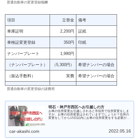
普通自動車の変更登録報酬
項目
立替金
備考
車庫証明
2,200円
証紙
車検証変更登録
350円
印紙
ナンバープレート
1,990円
（ナンバープレート）
（5,300円）
希望ナンバーの場合
（振込手数料）
実費
希望ナンバーの場合
普通自動車の変更登録の諸費用
明石・神戸市西区へお引越しの方
お車の住所変更お引越しされると市役所で住所変更をしま
すが、お車の住所変更はされていますでしょうか？住所の
変更をしてから15日以内にお車の住所変更をする必要があ
ります。第十二条 自動車の所有者は、登録されている型
式、車台番号、原動機の型式、所...
2022.05.16
car-akashi.com