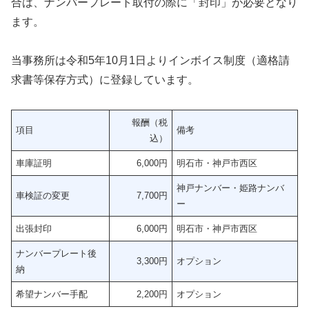
合は、ナンバープレート取付の際に「封印」が必要となり
ます。
当事務所は令和5年10月1日よりインボイス制度（適格請
求書等保存方式）に登録しています。
報酬（税
項目
備考
込）
車庫証明
6,000円
明石市・神戸市西区
神戸ナンバー・姫路ナンバ
車検証の変更
7,700円
ー
出張封印
6,000円
明石市・神戸市西区
ナンバープレート後
3,300円
オプション
納
希望ナンバー手配
2,200円
オプション