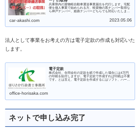
ー）の取得
兵庫県内の貨物軽自動車運送事業届出を代行します。宅配
便を個人事業で始められる方、軽貨物の黒ナンバー取得な
ら神戸ナンバー、姫路ナンバーどちらでも対応いたしま
す。法人設立をご検討されている方は電子定款の作成もお
任せください。
2023.05.06
car-akashi.com
法人として事業をお考えの方は電子定款の作成も対応いた
します。
電子定款
株式会社、合同会社の定款を紙で作成した場合には4万円
の印紙を貼付しますが、電子定款で作成すれば印紙は不要
です。とは言え、電子定款を作成するにはソフト、ハード
の投資や設置が必要となります。
office-horisaka.com
ネットで申し込み完了