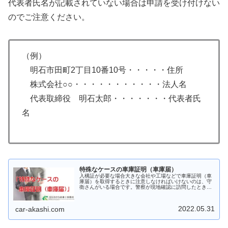
代表者氏名が記載されていない場合は申請を受け付けない
のでご注意ください。
（例）
明石市田町2丁目10番10号・・・・・住所
株式会社○○・・・・・・・・・・・法人名
代表取締役 明石太郎・・・・・・・代表者氏
名
特殊なケースの車庫証明（車庫届）
入構証が必要な場合大きな会社や工場などで車庫証明（車
庫届）を取得するときに注意しなければいけないのは、守
衛さんがいる場合です。警察が現地確認に訪問したときに
入構証をもらえないことがあります。このような場合には
手配をされている方の部署、氏名（…
2022.05.31
car-akashi.com